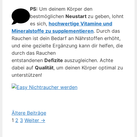
PS:
Um deinem Körper den
bestmöglichen
Neustart
zu geben, lohnt
es sich,
hochwertige Vitamine und
Mineralstoffe zu supplementieren
. Durch das
Rauchen ist dein Bedarf an Nährstoffen erhöht,
und eine gezielte Ergänzung kann dir helfen, die
durch das Rauchen
entstandenen
Defizite
auszugleichen. Achte
dabei auf
Qualität
, um deinen Körper optimal zu
unterstützen!
Ältere Beiträge
Seite
Seite
Seite
1
2
3
Weiter
→