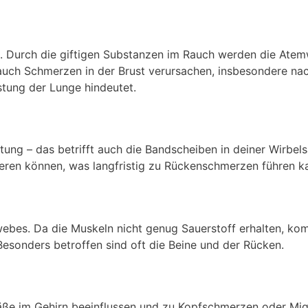
n. Durch die giftigen Substanzen im Rauch werden die Ate
 auch Schmerzen in der Brust verursachen, insbesondere n
stung der Lunge hindeutet.
ung – das betrifft auch die Bandscheiben in deiner Wirbels
ieren können, was langfristig zu Rückenschmerzen führen k
webes. Da die Muskeln nicht genug Sauerstoff erhalten, k
esonders betroffen sind oft die Beine und der Rücken.
ße im Gehirn beeinflussen und zu Kopfschmerzen oder Migr