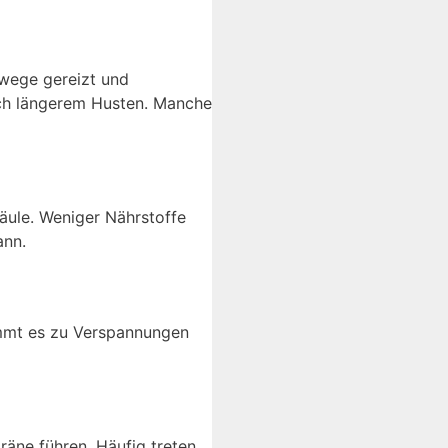
mwege gereizt und
ach längerem Husten. Manche
äule. Weniger Nährstoffe
ann.
ommt es zu Verspannungen
äne führen. Häufig treten