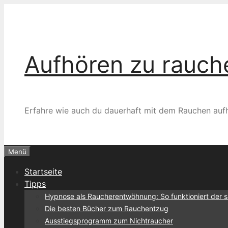
Zum
Inhalt
springen
Aufhören zu rauchen
Erfahre wie auch du dauerhaft mit dem Rauchen auf
Menü
Startseite
Tipps
Hypnose als Raucherentwöhnung: So funktioniert der 
Die besten Bücher zum Rauchentzug
Ausstiegsprogramm zum Nichtraucher