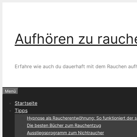
Zum
Inhalt
springen
Aufhören zu rauchen
Erfahre wie auch du dauerhaft mit dem Rauchen auf
Menü
Startseite
Tipps
Hypnose als Raucherentwöhnung: So funktioniert der 
Die besten Bücher zum Rauchentzug
Ausstiegsprogramm zum Nichtraucher